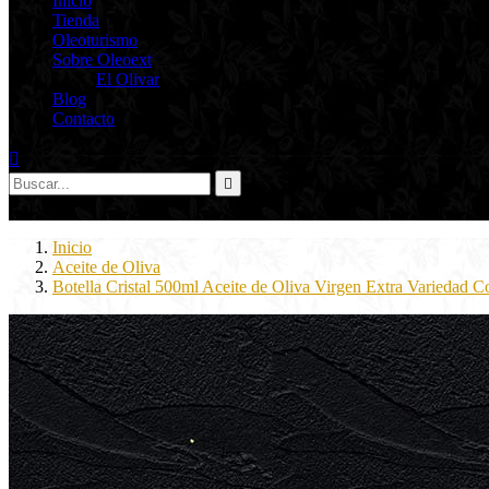
Inicio
Tienda
Oleoturismo
Sobre Oleoext
El Olivar
Blog
Contacto



0
Inicio
Aceite de Oliva
Botella Cristal 500ml Aceite de Oliva Virgen Extra Variedad C