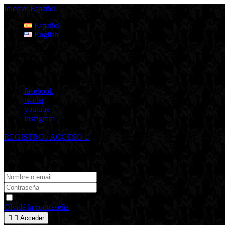
Idioma:
Español
Español
English
Síguenos
Síguenos
facebook
twitter
youtube
instagram
REGISTRO / ACCESO

Acceso de cuenta existente
Accede a tu cuenta
Recuérdame
Olvidé la contraseña


Acceder