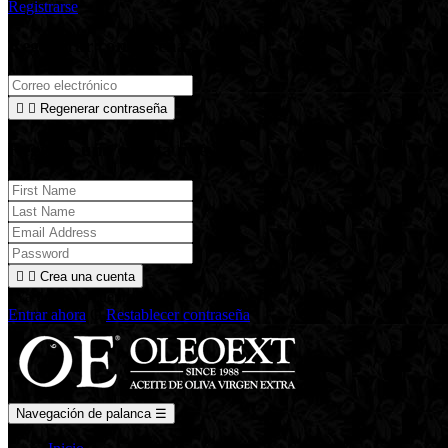
Registrarse
Regenerar contraseña


Regenerar contraseña
Registra una cuenta nueva


Crea una cuenta
¿Ya tienes tu cuenta?
Entrar ahora
O
Restablecer contraseña
Navegación de palanca
☰