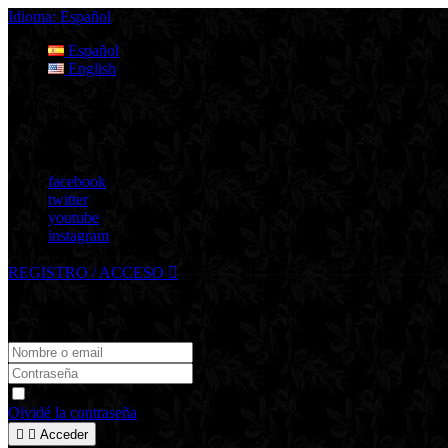
Idioma:
Español
Español
English
Síguenos
Síguenos
facebook
twitter
youtube
instagram
REGISTRO / ACCESO

Acceso de cuenta existente
Accede a tu cuenta
Recuérdame
Olvidé la contraseña


Acceder