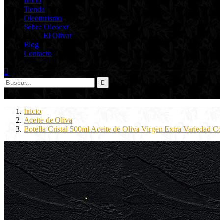
Inicio
Tienda
Oleoturismo
Sobre Oleoext
El Olivar
Blog
Contacto



0
Inicio
Aceite de Oliva
Botella Cristal 500ml Aceite de Oliva Virgen Extra Variedad C