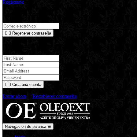
Registrarse
Regenerar contraseña


Regenerar contraseña
Registra una cuenta nueva


Crea una cuenta
¿Ya tienes tu cuenta?
Entrar ahora
O
Restablecer contraseña
Navegación de palanca
☰