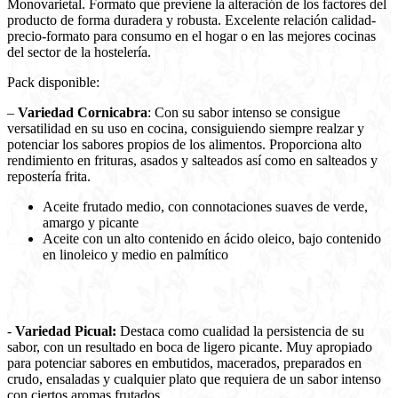
Monovarietal. Formato que previene la alteración de los factores del
producto de forma duradera y robusta. Excelente relación calidad-
precio-formato para consumo en el hogar o en las mejores cocinas
del sector de la hostelería.
Pack disponible:
–
Variedad Cornicabra
: Con su sabor intenso se consigue
versatilidad en su uso en cocina, consiguiendo siempre realzar y
potenciar los sabores propios de los alimentos. Proporciona alto
rendimiento en frituras, asados y salteados así como en salteados y
repostería frita.
Aceite frutado medio, con connotaciones suaves de verde,
amargo y picante
Aceite con un alto contenido en ácido oleico, bajo contenido
en linoleico y medio en palmítico
-
Variedad Picual:
Destaca como cualidad la persistencia de su
sabor, con un resultado en boca de ligero picante. Muy apropiado
para potenciar sabores en embutidos, macerados, preparados en
crudo, ensaladas y cualquier plato que requiera de un sabor intenso
con ciertos aromas frutados.