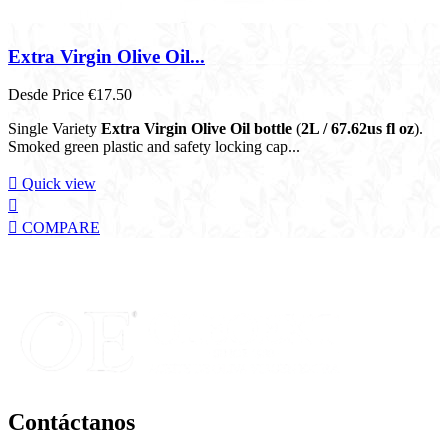
Extra Virgin Olive Oil...
Desde
Price
€17.50
Single Variety
Extra Virgin Olive Oil bottle
(
2L / 67.62us fl oz
).
Smoked green plastic and safety locking cap...

Quick view


COMPARE
Contáctanos