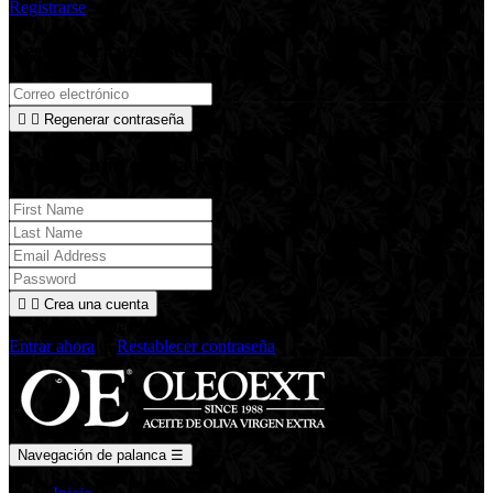
Registrarse
Regenerar contraseña


Regenerar contraseña
Registra una cuenta nueva


Crea una cuenta
¿Ya tienes tu cuenta?
Entrar ahora
O
Restablecer contraseña
Navegación de palanca
☰