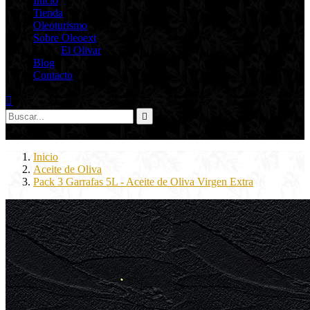
Inicio
Tienda
Oleoturismo
Sobre Oleoext
El Olivar
Blog
Contacto



0
Inicio
Aceite de Oliva
Pack 3 Garrafas 5L - Aceite de Oliva Virgen Extra