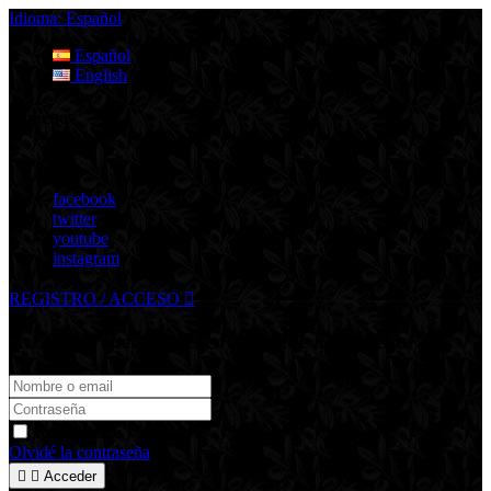
Idioma:
Español
Español
English
Síguenos
Síguenos
facebook
twitter
youtube
instagram
REGISTRO / ACCESO

Acceso de cuenta existente
Accede a tu cuenta
Recuérdame
Olvidé la contraseña


Acceder